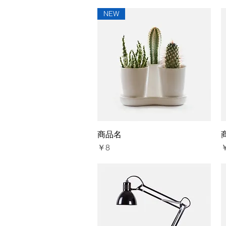
NEW
商品名
クイックビュー
価格
￥8