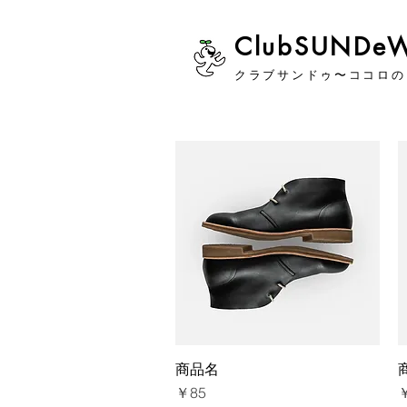
​ClubSUNDe
クラブサンドゥ〜ココロの
商品名
クイックビュー
価格
￥85