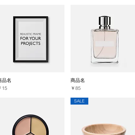
商品名
クイックビュー
商品名
クイックビュー
価格
価格
￥15
￥85
SALE