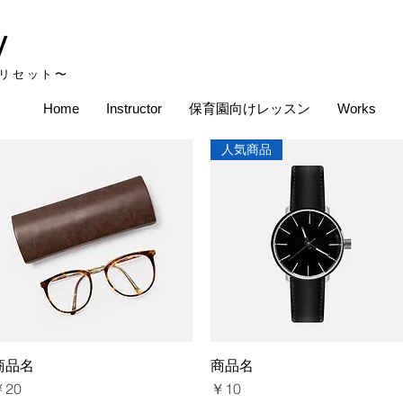
W
リセット〜
Home
Instructor
保育園向けレッスン
Works
人気商品
商品名
クイックビュー
商品名
クイックビュー
価格
価格
￥20
￥10